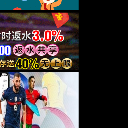
了解详情
本暴涨？从泵送结构解决堵料
了解详情
？狭小场地泵车架设原理科普