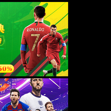
关注微信
收藏本站
网站地图
|
|
400-6362-101
全国服务热线：
口服务
星际1277官网入口资讯