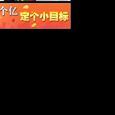
了解详情
停机？长臂架泵送稳定技术解析
了解详情
微信扫一扫
减振结构如何延长设备寿命
联系电话
了解详情
在线留言