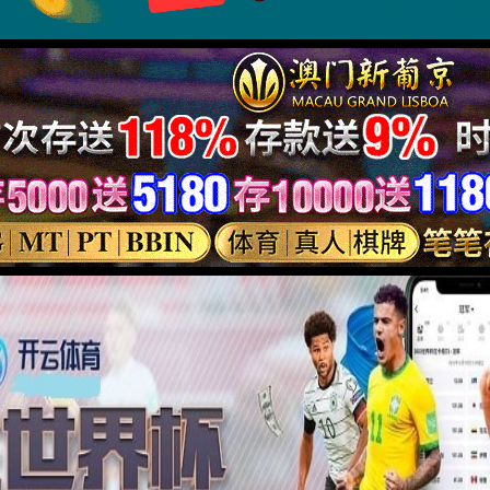
混凝土泵车
司机长期清管人工成
混凝土泵车
老小区改造接不到活
混凝土泵车