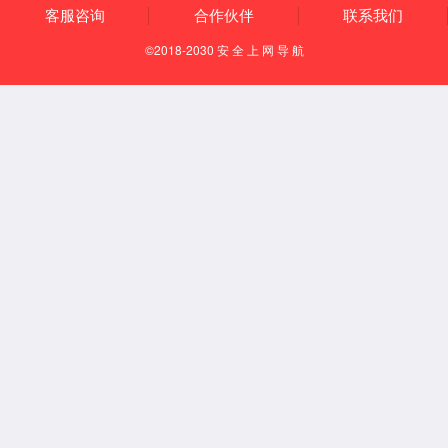
2.县域、农村市场施工灵活、现结多、回款快；
3.节能型、轻量化、单侧支撑小型泵车如星际1277
2026年想活下去、赚更多钱，下沉市场+星际127