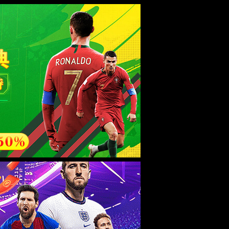
关注微信
收藏本站
网站地图
|
|
400-6362-101
全国服务热线：
口服务
星际1277官网入口资讯