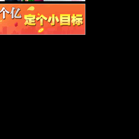
微信扫一扫
联系电话