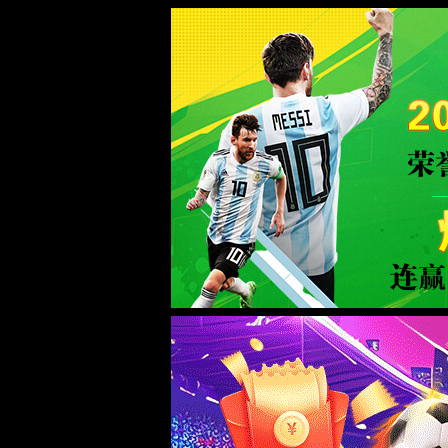
星际1277官网入口首页
混凝土泵车
关于星际1277官网入口
联系星际127