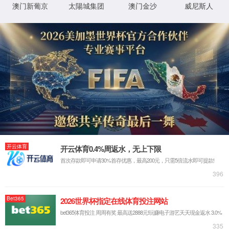
热门关键词：
混凝土布料机
混凝土泵
小型混凝土泵车
混凝土泵
您的位置:
首页
>
新闻资讯
资讯中心
/CASE
新闻资讯
客户案例