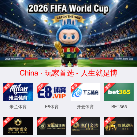
星际1277官网入口首页
混凝土泵车
产
关于星际1277官网入口
联系星际1277官网入口