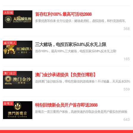
用双股
8#
铁丝绑扎在附近的脚手架上或其它牢靠地点。输料管出
驱动，将压风控制阀门安装于距离输送泵泵体后方不小于
5
米的地
围逗留或从事其他工作。