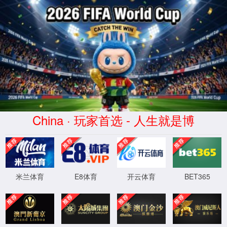
星际1277官网入口首页
混凝土泵车
产
关于星际1277官网入口
联系星际1277官网入口