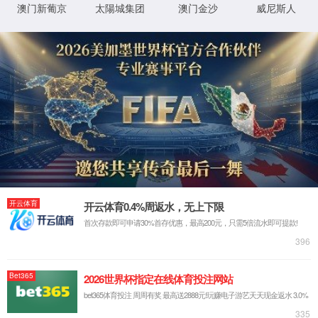
热门关键词：
混凝土布料机
混凝土泵
小型混凝土泵车
混凝土泵
您的位置:
首页
>
新闻资讯
>
当泵车管道较长或清洗效果不太好时
当泵车管道较
信息摘要：
混凝土泵车。
混凝土泵车
的动力通过动力分动箱将发动机的动力传送给液压泵