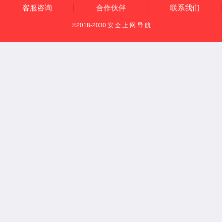
二、运行中
1、下雨后施工时，请务必注意施工现场周围的土壤状况，并避免
2、混凝土泵车的支腿必须完全展开，以确定支撑点的可靠性，支
3、在部署支腿之前，必须先确认基础的支撑，如果支腿的压力大