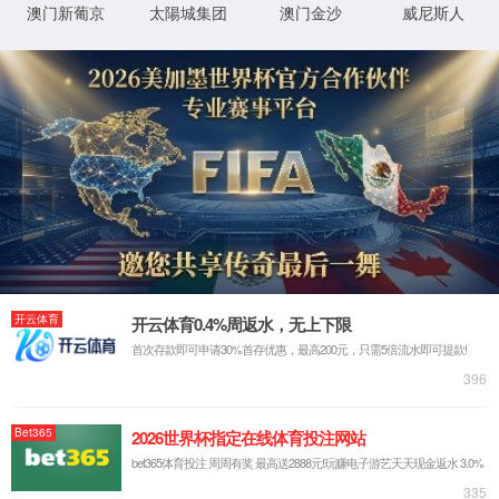
热门关键词：
混凝土布料机
混凝土泵
小型混凝土泵车
混凝土泵
您的位置:
首页
>
新闻资讯
>
行业资讯
>
泵车雨季如何施工你知
信息摘要：
泵车雨季如何施工从驾驶、运行中、作业后说一
一、驾驶
1、小型混凝土
泵车
在道路上行驶时，必须保持车辆之间的安全距